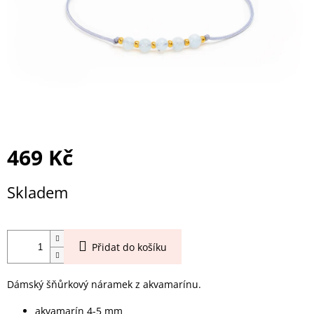
469 Kč
Měrná
Skladem
cena:
Přidat do košíku
Dámský šňůrkový náramek z akvamarínu.
akvamarín 4-5 mm