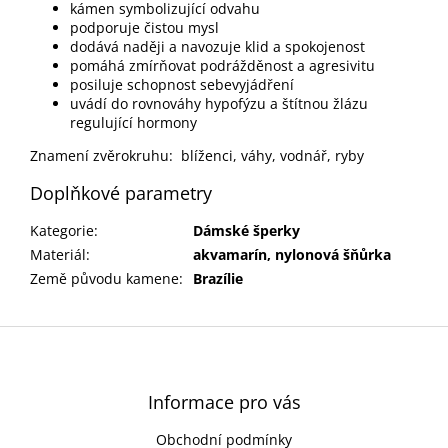
kámen symbolizující odvahu
podporuje čistou mysl
dodává naději a navozuje klid a spokojenost
pomáhá zmírňovat podrážděnost a agresivitu
posiluje schopnost sebevyjádření
uvádí do rovnováhy hypofýzu a štítnou žlázu
regulující hormony
Znamení zvěrokruhu: blíženci, váhy, vodnář, ryby
Doplňkové parametry
Kategorie
:
Dámské šperky
Materiál
:
akvamarín, nylonová šňůrka
Země původu kamene
:
Brazílie
Z
á
p
a
Informace pro vás
t
Obchodní podmínky
í