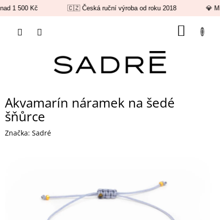
nad 1 500 Kč
🇨🇿 Česká ruční výroba od roku 2018
💎 Mi
Přejít
NÁKUP
na
obsah
KOŠÍK
Akvamarín náramek na šedé
šňůrce
Značka:
Sadré