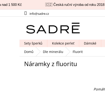
nad 1 500 Kč
🇨🇿 Česká ruční výroba od roku 2018
Přejít
info@sadre.cz
na
obsah
Sety šperků
Kolekce perleť
Dámské
Domů
Dle minerálu
Fluorit
Náramky z fluoritu
Pomáhá 