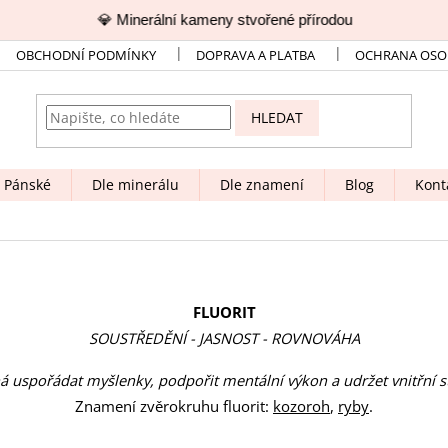
💎 Minerální kameny stvořené přírodou
OBCHODNÍ PODMÍNKY
DOPRAVA A PLATBA
OCHRANA OSO
HLEDAT
Pánské
Dle minerálu
Dle znamení
Blog
Kont
FLUORIT
SOUSTŘEDĚNÍ - JASNOST - ROVNOVÁHA
uspořádat myšlenky, podpořit mentální výkon a udržet vnitřní st
Znamení zvěrokruhu fluorit:
kozoroh
,
ryby
.