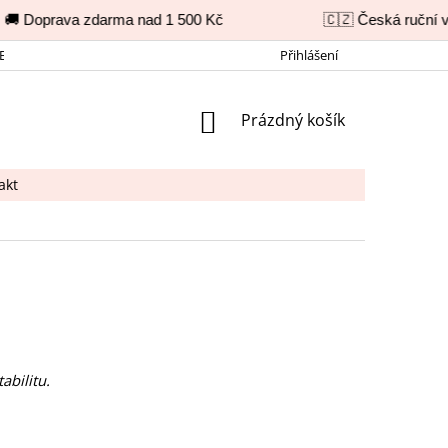
🚚 Doprava zdarma nad 1 500 Kč
🇨🇿 Česká ruční v
BNÍCH ÚDAJŮ
REKLAMAČNÍ ŘÁD
KONTAKT
Přihlášení
NÁKUPNÍ
Prázdný košík
KOŠÍK
akt
abilitu.