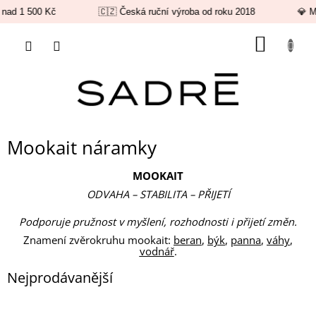
nad 1 500 Kč
🇨🇿 Česká ruční výroba od roku 2018
💎 Mi
Přejít
NÁKUP
na
obsah
KOŠÍK
Mookait náramky
MOOKAIT
ODVAHA – STABILITA – PŘIJETÍ
Podporuje pružnost v myšlení, rozhodnosti i přijetí změn.
Znamení zvěrokruhu mookait:
beran
,
býk
,
panna
,
váhy
,
vodnář
.
Nejprodávanější