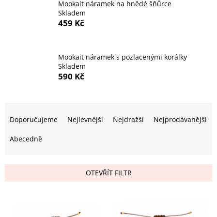
Mookait náramek na hnědé šňůrce
Skladem
459 Kč
Mookait náramek s pozlacenými korálky
Skladem
590 Kč
Ř
a
Doporučujeme
Nejlevnější
Nejdražší
Nejprodávanější
z
e
Abecedně
n
í
p
OTEVŘÍT FILTR
r
o
V
d
ý
u
p