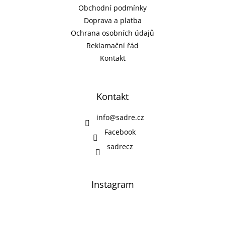
í
Obchodní podmínky
í
p
r
Doprava a platba
v
Ochrana osobních údajů
k
Reklamační řád
y
Kontakt
v
ý
p
i
Kontakt
s
u
info
@
sadre.cz
Facebook
sadrecz
Instagram