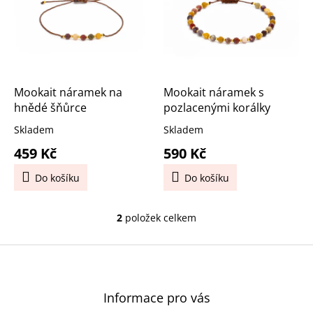
k
i
t
s
ů
p
r
o
d
Mookait náramek na
Mookait náramek s
u
hnědé šňůrce
pozlacenými korálky
k
Skladem
Skladem
t
459 Kč
590 Kč
ů
Do košíku
Do košíku
2
položek celkem
O
v
l
Z
á
á
d
p
a
a
Informace pro vás
c
t