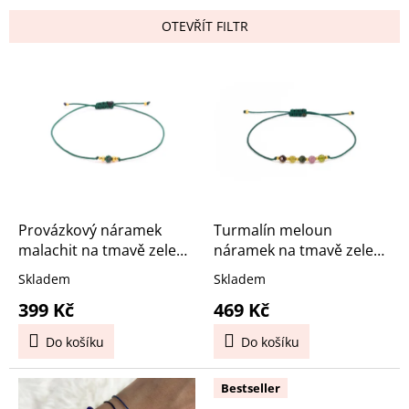
í
p
OTEVŘÍT FILTR
r
o
V
d
ý
u
p
k
i
t
s
ů
p
r
o
d
Provázkový náramek
Turmalín meloun
u
malachit na tmavě zelené
náramek na tmavě zelené
k
šňůrce
šňůrce
Skladem
Skladem
t
399 Kč
469 Kč
ů
Do košíku
Do košíku
Bestseller