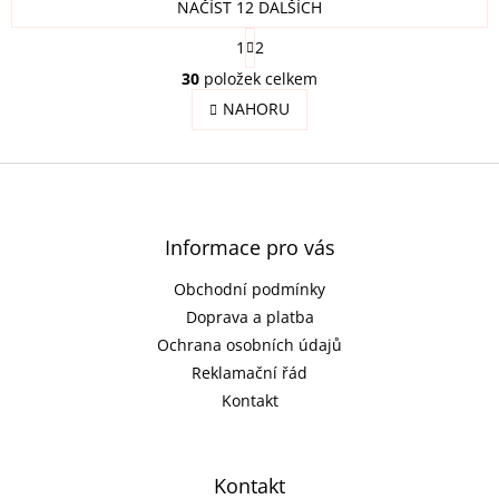
NAČÍST 12 DALŠÍCH
S
1
2
t
O
r
30
položek celkem
v
á
l
NAHORU
n
á
k
o
d
v
Z
a
á
c
á
n
í
p
í
p
a
Informace pro vás
r
t
v
Obchodní podmínky
í
k
Doprava a platba
y
v
Ochrana osobních údajů
ý
Reklamační řád
p
Kontakt
i
s
u
Kontakt