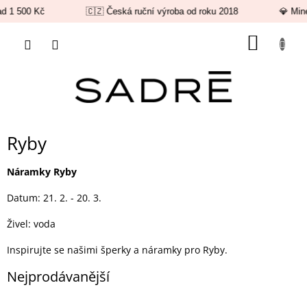
 1 500 Kč
🇨🇿 Česká ruční výroba od roku 2018
💎 Miner
Přejít
NÁKUP
na
obsah
KOŠÍK
Ryby
Náramky Ryby
Datum: 21. 2. - 20. 3.
Živel: voda
Inspirujte se našimi šperky a náramky pro Ryby.
Nejprodávanější