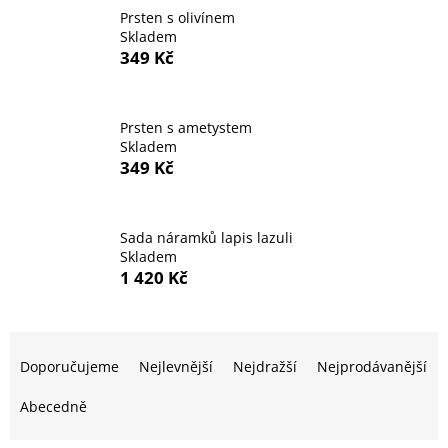
Prsten s olivínem
Skladem
349 Kč
Prsten s ametystem
Skladem
349 Kč
Sada náramků lapis lazuli
Skladem
1 420 Kč
Ř
a
Doporučujeme
Nejlevnější
Nejdražší
Nejprodávanější
z
e
Abecedně
n