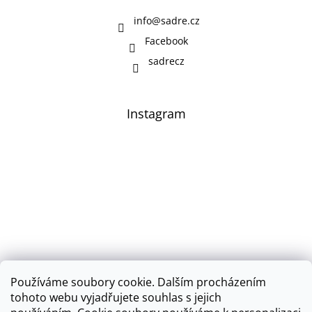
info
@
sadre.cz
Facebook
sadrecz
Instagram
Používáme soubory cookie. Dalším procházením
Sledovat na Instagramu
tohoto webu vyjadřujete souhlas s jejich