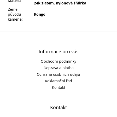
Materiál
:
24k zlatem, nylonová šňůrka
Země
původu
Kongo
kamene
:
Z
á
p
a
Informace pro vás
t
Obchodní podmínky
í
Doprava a platba
Ochrana osobních údajů
Reklamační řád
Kontakt
Kontakt