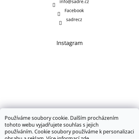
info
@
sadre.cz
Facebook
sadrecz
Instagram
Používáme soubory cookie. Dalším procházením
Sledovat na Instagramu
tohoto webu vyjadřujete souhlas s jejich
používáním.
Cookie soubory používáme k personalizaci
obsahu a reklam.
Více informací
zde
.