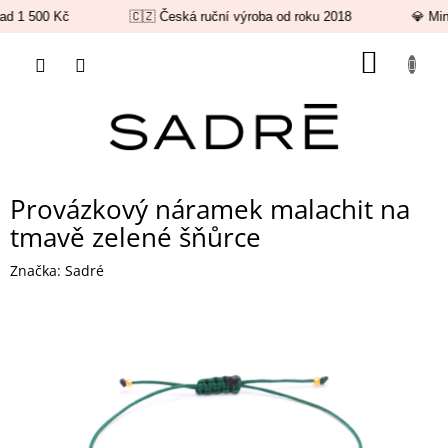
ad 1 500 Kč
🇨🇿 Česká ruční výroba od roku 2018
💎 Min
Přejít
NÁKUP
na
obsah
KOŠÍK
Provázkový náramek malachit na
tmavě zelené šňůrce
Značka:
Sadré