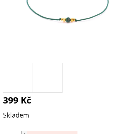
399 Kč
Měrná
Skladem
cena: