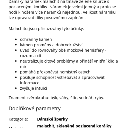
Dámský náramek malachit na tmavě zelené šňůrce s
pozlacenými korálky. Náramek je velmi jemný a proto se
hodí k nošení více náramků najednou. Velikost náramku
lze upravovat díky posuvnému zapínání.
Malachitu jsou přisuzovány tyto účinky:
ochranný kámen
kámen proměny a dobrodružství
uvádí do rovnováhy obě mozkové hemisféry -
rozum a cit
neutralizuje citové problémy a přináší vnitřní klid a
mír
pomáhá překonávat nemístný ostych
posiluje schopnost vstřebávat a zpracovávat
informace
zvyšuje intuici
Znamení zvěrokruhu: býk, váhy, štír, vodnář, ryby.
Doplňkové parametry
Kategorie
:
Dámské šperky
malachit, skleněné pozlacené korálky