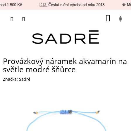
ad 1 500 Kč
🇨🇿 Česká ruční výroba od roku 2018
💎 Mi
Přejít
NÁKUP
na
obsah
KOŠÍK
Provázkový náramek akvamarín na
světle modré šňůrce
Značka:
Sadré