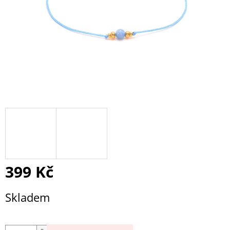
399 Kč
Měrná
Skladem
cena: