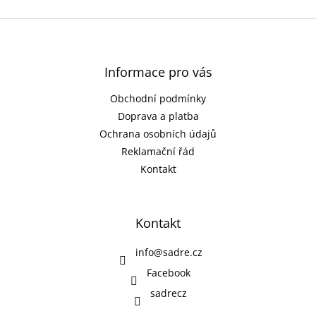
Z
á
p
a
Informace pro vás
t
Obchodní podmínky
í
Doprava a platba
Ochrana osobních údajů
Reklamační řád
Kontakt
Kontakt
info
@
sadre.cz
Facebook
sadrecz