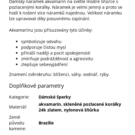
Dámský náramek akvamarín na světle modré šňůrce s
pozlacenými korálky. Náramek je velmi jemný a proto se
hodí k nošení více náramků najednou. Velikost náramku
lze upravovat díky posuvnému zapínání.
Akvamarínu jsou přisuzovány tyto účinky:
symbolizuje odvahu
podporuje čistou mysl
přináší naději a pocit spokojenosti
zmírňuje podrážděnost a agresivitu
zlepšuje sebevyjádření
Znamení zvěrokruhu: blíženci, váhy, vodnář, ryby.
Doplňkové parametry
Kategorie
:
Dámské šperky
akvamarín, skleněné pozlacené korálky
Materiál
:
24k zlatem, nylonová šňůrka
Země
původu
Brazílie
kamene
: