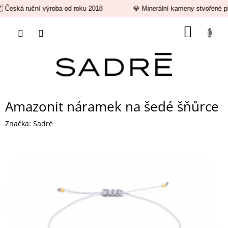
 Česká ruční výroba od roku 2018
💎 Minerální kameny stvořené př
Přejít
NÁKUP
na
obsah
KOŠÍK
Amazonit náramek na šedé šňůrce
Značka:
Sadré