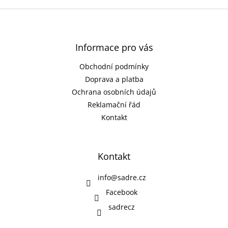
Z
á
p
a
Informace pro vás
t
Obchodní podmínky
í
Doprava a platba
Ochrana osobních údajů
Reklamační řád
Kontakt
Kontakt
info
@
sadre.cz
Facebook
sadrecz