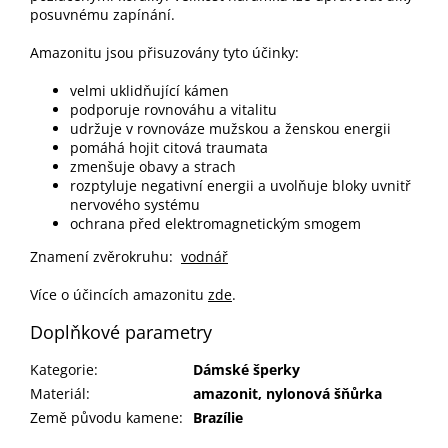
posuvnému zapínání.
Amazonitu jsou přisuzovány tyto účinky:
velmi uklidňující kámen
podporuje rovnováhu a vitalitu
udržuje v rovnováze mužskou a ženskou energii
pomáhá hojit citová traumata
zmenšuje obavy a strach
rozptyluje negativní energii a uvolňuje bloky uvnitř
nervového systému
ochrana před elektromagnetickým smogem
Znamení zvěrokruhu:
vodnář
Více o účincích amazonitu
zde
.
Doplňkové parametry
Kategorie
:
Dámské šperky
Materiál
:
amazonit, nylonová šňůrka
Země původu kamene
:
Brazílie