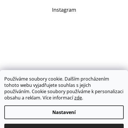
Instagram
Používáme soubory cookie. Dalším procházením
Sledovat na Instagramu
tohoto webu vyjadřujete souhlas s jejich
používáním.
Cookie soubory používáme k personalizaci
obsahu a reklam.
Více informací
zde
.
Vytvořil Shoptet
Nastavení
Copyright 2026
SADRÉ
. Všechna práva vyhrazena.
Upravit