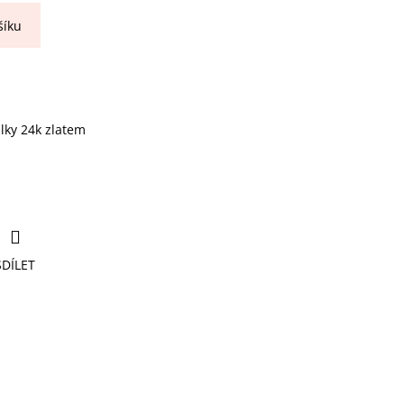
šíku
.
lky 24k zlatem
SDÍLET