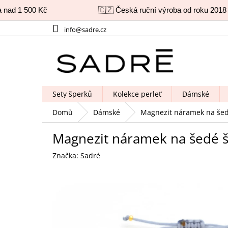
nad 1 500 Kč
🇨🇿 Česká ruční výroba od roku 2018
Přejít
info@sadre.cz
na
obsah
Sety šperků
Kolekce perleť
Dámské
Domů
Dámské
Magnezit náramek na še
Magnezit náramek na šedé 
Značka:
Sadré