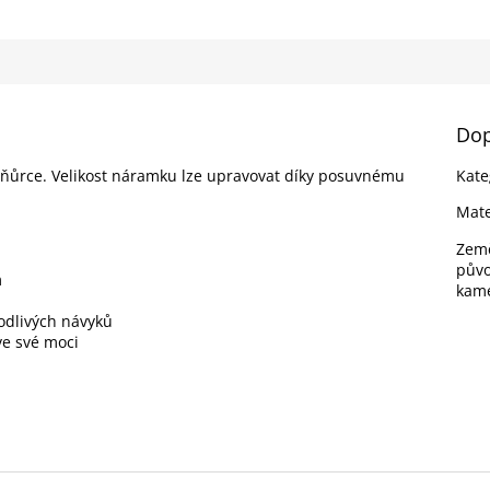
Dop
ňůrce. Velikost náramku lze upravovat díky posuvnému
Kate
Mate
Zem
pův
m
kam
kodlivých návyků
ve své moci