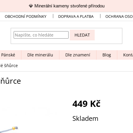
💎 Minerální kameny stvořené přírodou

OBCHODNÍ PODMÍNKY
DOPRAVA A PLATBA
OCHRANA OSO
HLEDAT
Pánské
Dle minerálu
Dle znamení
Blog
Kont
dé šňůrce
šňůrce
449 Kč
Měrná
Skladem
cena: