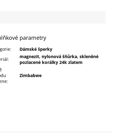
lňkové parametry
gorie
:
Dámské šperky
magnezit, nylonová šňůrka, skleněné
riál
:
pozlacené korálky 24k zlatem
ě
odu
Zimbabwe
ene
: