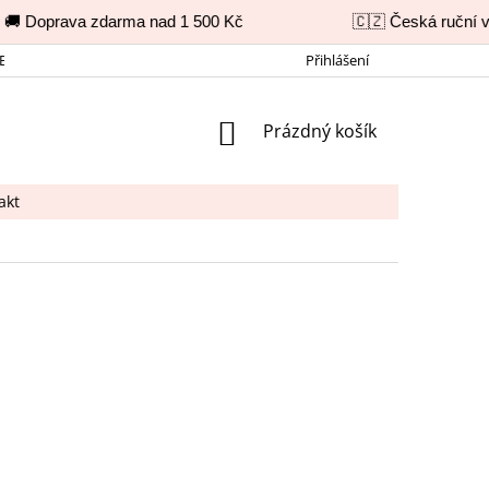
 Doprava zdarma nad 1 500 Kč
🇨🇿 Česká ruční vý
BNÍCH ÚDAJŮ
REKLAMAČNÍ ŘÁD
KONTAKT
Přihlášení
NÁKUPNÍ
Prázdný košík
KOŠÍK
akt