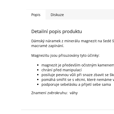
Popis
Diskuze
Detailní popis produktu
Dámský náramek z minerálu magnezit na šedé š
macramé zapínání.
Magnezitu jsou přisuzovány tyto účinky:
magnezit je především očistným kamene
chrání před manipulací
posiluje pevnou vůli při snaze zbavit se š
pomáhá smířit se s věcmi, které nemáme 
podporuje sebelásku a přijetí sebe sama
Znamení zvěrokruhu: váhy
Z