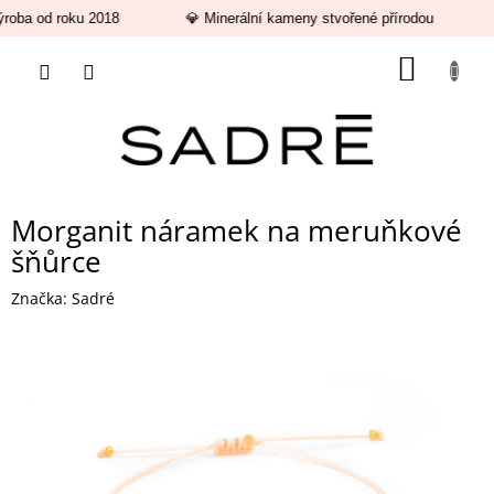
roba od roku 2018
💎 Minerální kameny stvořené přírodou
Přejít
NÁKUP
na
obsah
KOŠÍK
Morganit náramek na meruňkové
šňůrce
Značka:
Sadré