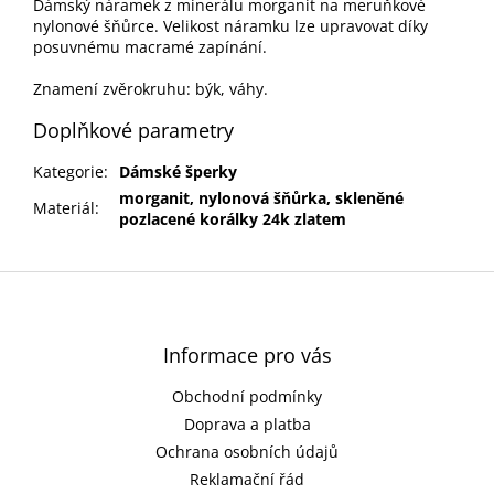
Dámský náramek z minerálu morganit na meruňkové
nylonové šňůrce. Velikost náramku lze upravovat díky
posuvnému macramé zapínání.
Znamení zvěrokruhu: býk, váhy.
Doplňkové parametry
Kategorie
:
Dámské šperky
morganit, nylonová šňůrka, skleněné
Materiál
:
pozlacené korálky 24k zlatem
Z
á
p
a
Informace pro vás
t
Obchodní podmínky
í
Doprava a platba
Ochrana osobních údajů
Reklamační řád