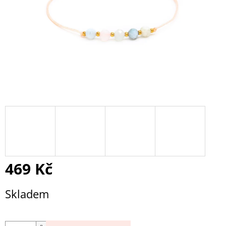
469 Kč
Měrná
Skladem
cena: