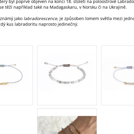
který byl poprvé objeven na konci 18. století na poloostrově Labra
se těží například také na Madagaskaru, v Norsku či na Ukrajině.
, známý jako
labradorescence
, je způsoben lomem světla mezi jedno
ždý kus labradoritu naprosto jedinečný.