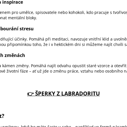
a inspirace
enem pro umělce, spisovatele nebo kohokoli, kdo pracuje s tvořivo
at mentální bloky.
dbourání stresu
dňující účinky. Pomáhá při meditaci, navozuje vnitřní klid a uvolněn
ou připomínkou toho, že i v hektickém dni si můžeme najít chvíli 
ích změnách
a kámen změny. Pomáhá najít odvahu opustit staré vzorce a otevří
ové životní fáze – ať už jde o změnu práce, vztahu nebo osobního n
👉 ŠPERKY Z LABRADORITU
t?
e vyniknou, když ho máte často u sebe – například ve formě náram