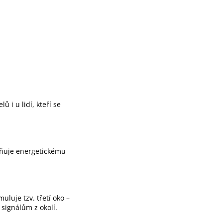
lů i u lidí, kteří se
aňuje energetickému
uluje tzv. třetí oko –
signálům z okolí.