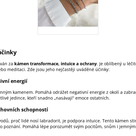
účinky
ován za
kámen transformace, intuice a ochrany
. Je oblíbený u léčite
nebo meditaci. Zde jsou jeho nejčastěji uváděné účinky:
vní energií
ranným kamenem. Pomáhá odrážet negativní energie z okolí a zabr
itlivé jedince, kteří snadno „nasávají“ emoce ostatních.
chovních schopností
odů, proč lidé nosí labradorit, je podpora intuice. Tento kámen stim
ího poznání. Pomáhá lépe porozumět svým pocitům, snům i jemným 