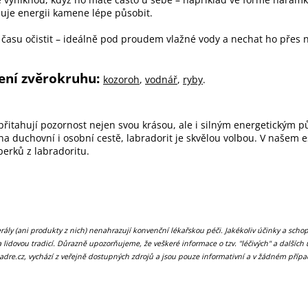
uje energii kamene lépe působit.
d času očistit – ideálně pod proudem vlažné vody a nechat ho přes
ení zvěrokruhu:
kozoroh
,
vodnář
,
ryby
.
řitahují pozornost nejen svou krásou, ale i silným energetickým 
na duchovní i osobní cestě, labradorit je skvělou volbou. V našem 
erků z labradoritu.
ly (ani produkty z nich) nenahrazují konvenční lékařskou péči. Jakékoliv účinky a scho
lidovou tradicí. Důrazně upozorňujeme, že veškeré informace o tzv. "léčivých" a dalších 
adre.cz, vychází z veřejně dostupných zdrojů a jsou pouze informativní a v žádném příp