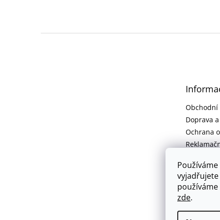
Z
á
p
a
t
Informa
í
Obchodní
Doprava a
Ochrana o
Reklamačn
Kontakt
Používáme 
vyjadřujete
používáme 
zde
.