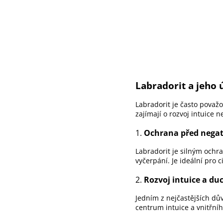
Labradorit a jeho 
Labradorit je často považ
zajímají o rozvoj intuice 
1.
Ochrana před negati
Labradorit je silným och
vyčerpání. Je ideální pro c
2.
Rozvoj intuice a du
Jedním z nejčastějších dův
centrum intuice a vnitřn