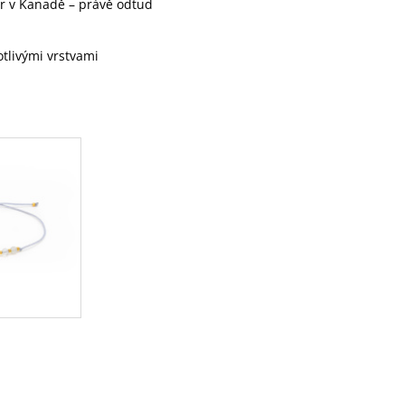
dor v Kanadě – právě odtud
tlivými vrstvami