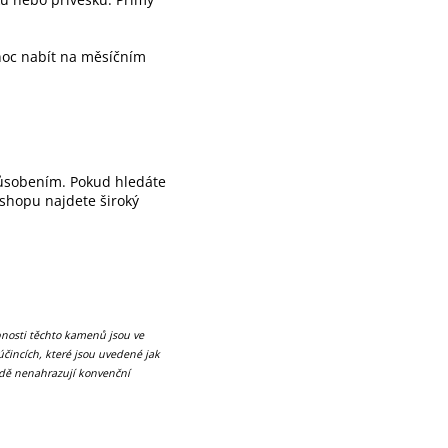
 noc nabít na měsíčním
působením. Pokud hledáte
eshopu najdete široký
pnosti těchto kamenů jsou ve
účincích, které jsou uvedené jak
adě nenahrazují konvenční