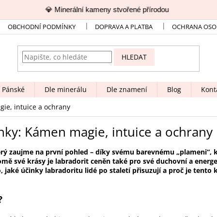
💎 Minerální kameny stvořené přírodou
🚚
OBCHODNÍ PODMÍNKY
DOPRAVA A PLATBA
OCHRANA OSO
HLEDAT
Pánské
Dle minerálu
Dle znamení
Blog
Kont
ie, intuice a ochrany
nky: Kámen magie, intuice a ochrany
terý zaujme na první pohled – díky svému barevnému „plameni“, 
omě své krásy je labradorit ceněn také pro své duchovní a energ
 jaké účinky labradoritu lidé po staletí přisuzují a proč je tento
?