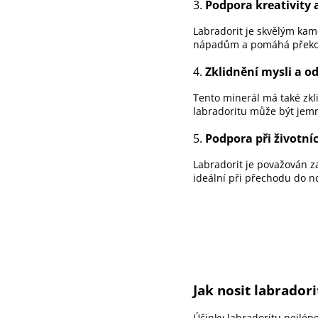
3.
Podpora kreativity 
Labradorit je skvělým kam
nápadům a pomáhá překon
4.
Zklidnění mysli a o
Tento minerál má také zkli
labradoritu může být jemn
5.
Podpora při životn
Labradorit je považován z
ideální při přechodu do n
Jak nosit labradori
Účinky labradoritu nejlép