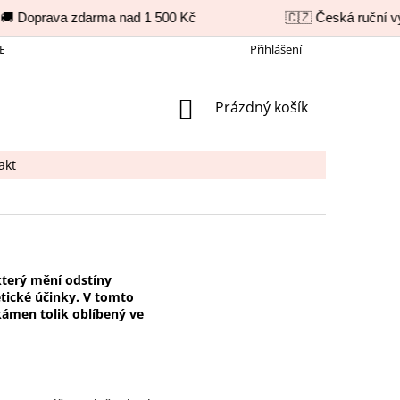
 Doprava zdarma nad 1 500 Kč
🇨🇿 Česká ruční výr
BNÍCH ÚDAJŮ
REKLAMAČNÍ ŘÁD
KONTAKT
Přihlášení
NÁKUPNÍ
Prázdný košík
KOŠÍK
akt
který mění odstíny
etické účinky. V tomto
 kámen tolik oblíbený ve