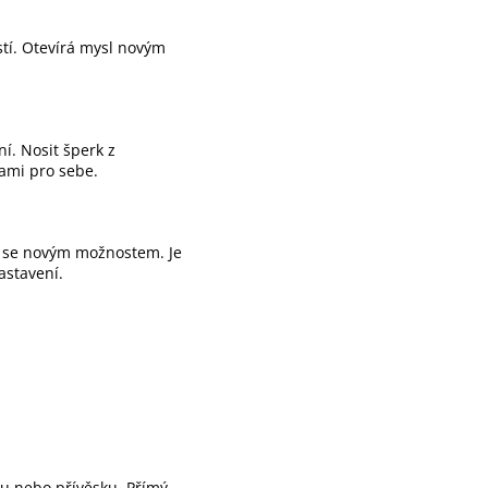
stí. Otevírá mysl novým
í. Nosit šperk z
sami pro sebe.
t se novým možnostem. Je
astavení.
ku nebo přívěsku. Přímý