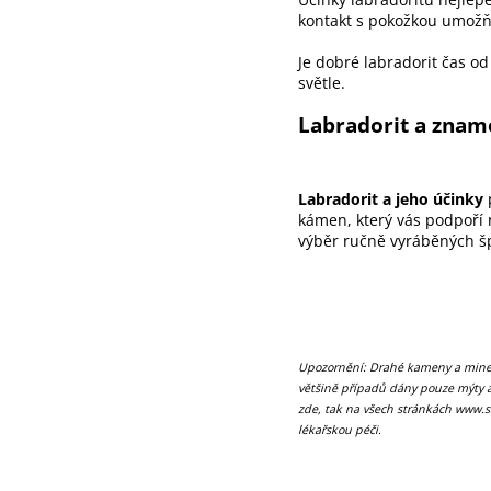
kontakt s pokožkou umožň
Je dobré labradorit čas o
světle.
Labradorit a znam
Labradorit a jeho účinky
p
kámen, který vás podpoří 
výběr ručně vyráběných šp
Upozornění: Drahé kameny a minerá
většině případů dány pouze mýty a 
zde, tak na všech stránkách www.s
lékařskou péči.