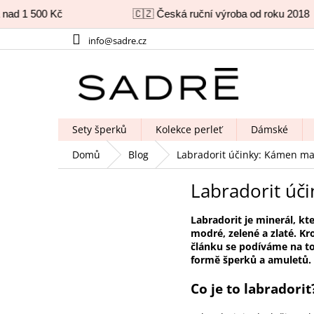
d 1 500 Kč
🇨🇿 Česká ruční výroba od roku 2018
Přejít
info@sadre.cz
na
obsah
Sety šperků
Kolekce perleť
Dámské
Domů
Blog
Labradorit účinky: Kámen mag
Labradorit úči
Labradorit je minerál, k
modré, zelené a zlaté. Kr
článku se podíváme na to,
formě šperků a amuletů.
Co je to labradorit